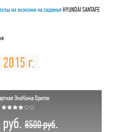
ехлы из экокожи на сиденья
HYUNDAI SANTAFE
ые
 2015 г.
артная ЭкоКожа Оригон
★★★★☆☆
 руб.
.
8500 руб