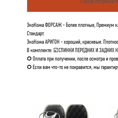
+1000р Отстрочка Р
ЭкоКожа ФОРСАЖ - Более плотные, Премиум кла
Стандарт.
ЭкоКожа АРИГОН - хороший, красивые. Плотност
В комплекте: ☑СПИНКИ ПЕРЕДНИХ И ЗАДНИХ
✪ Оплата при получении, после осмотра и пров
✪ Если вам что-то не понравится, мы гарантир