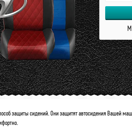
М
особ защиты сидений. Они защитят автосидения Вашей маши
омфортно.