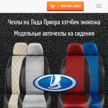
|
ОФОРМИТЬ ЗАКАЗ
Togg
navi
Чехлы на Лада Приора хэтчбек экокожа
Модельные авточехлы на сидения