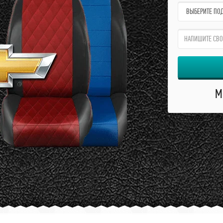
name:
qzw:
М