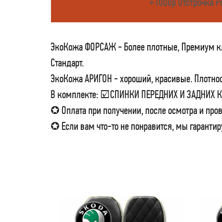
+1000р Отстрочка Р
ЭкоКожа ФОРСАЖ - Более плотные, Премиум кла
Стандарт.
ЭкоКожа АРИГОН - хороший, красивые. Плотност
В комплекте: ☑СПИНКИ ПЕРЕДНИХ И ЗАДНИХ
✪ Оплата при получении, после осмотра и пров
✪ Если вам что-то не понравится, мы гарантир