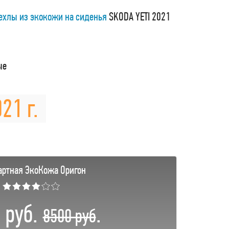
ехлы из экокожи на сиденья
SKODA YETI 2021
ые
21 г.
артная ЭкоКожа Оригон
★★★★☆☆
 руб.
.
8500 руб