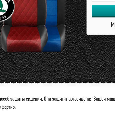
М
особ защиты сидений. Они защитят автосидения Вашей маши
омфортно.