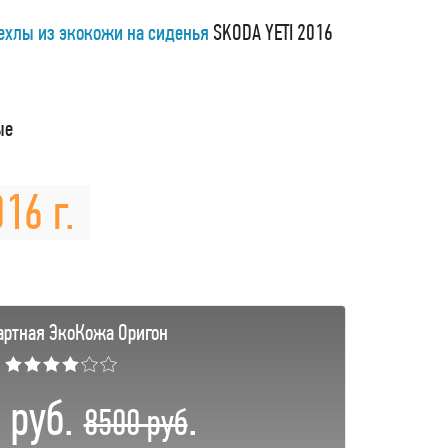
ехлы из экокожи на сиденья
SKODA YETI 2016
ые
16 г.
артная ЭкоКожа Оригон
★★★★☆☆
 руб.
.
8500 руб