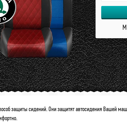
М
особ защиты сидений. Они защитят автосидения Вашей маши
омфортно.