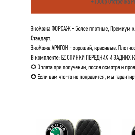
+1000р Отстрочка Р
ЭкоКожа ФОРСАЖ - Более плотные, Премиум кла
Стандарт.
ЭкоКожа АРИГОН - хороший, красивые. Плотност
В комплекте: ☑СПИНКИ ПЕРЕДНИХ И ЗАДНИХ
✪ Оплата при получении, после осмотра и пров
✪ Если вам что-то не понравится, мы гарантир