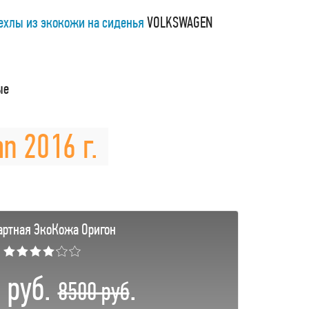
ехлы из экокожи на сиденья
VOLKSWAGEN
ые
n 2016 г.
артная ЭкоКожа Оригон
★★★★☆☆
 руб.
.
8500 руб