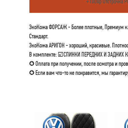
+1000р Отстрочка Р
ЭкоКожа ФОРСАЖ - Более плотные, Премиум кла
Стандарт.
ЭкоКожа АРИГОН - хороший, красивые. Плотност
В комплекте: ☑СПИНКИ ПЕРЕДНИХ И ЗАДНИХ
✪ Оплата при получении, после осмотра и пров
✪ Если вам что-то не понравится, мы гарантир