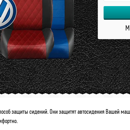
М
особ защиты сидений. Они защитят автосидения Вашей маши
омфортно.