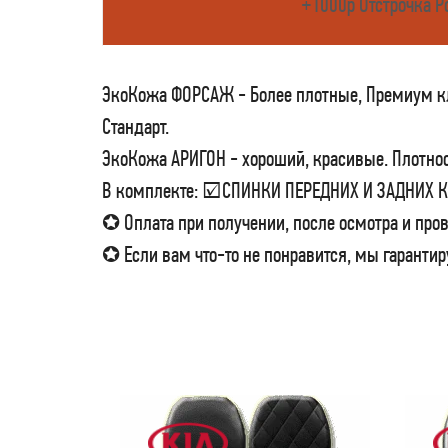
+1000р Отстрочка Р
ЭкоКожа ФОРСАЖ - Более плотные, Премиум кла
Стандарт.
ЭкоКожа АРИГОН - хороший, красивые. Плотност
В комплекте: ☑СПИНКИ ПЕРЕДНИХ И ЗАДНИХ
✪ Оплата при получении, после осмотра и пров
✪ Если вам что-то не понравится, мы гарантир