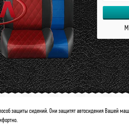
М
особ защиты сидений. Они защитят автосидения Вашей маши
омфортно.