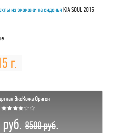
ехлы из экокожи на сиденья
KIA SOUL 2015
ые
5 г.
артная ЭкоКожа Оригон
★★★★☆☆
 руб.
.
8500 руб