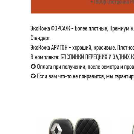
+1000р Отстрочка Р
ЭкоКожа ФОРСАЖ - Более плотные, Премиум кла
Стандарт.
ЭкоКожа АРИГОН - хороший, красивые. Плотност
В комплекте: ☑СПИНКИ ПЕРЕДНИХ И ЗАДНИХ
✪ Оплата при получении, после осмотра и пров
✪ Если вам что-то не понравится, мы гарантир