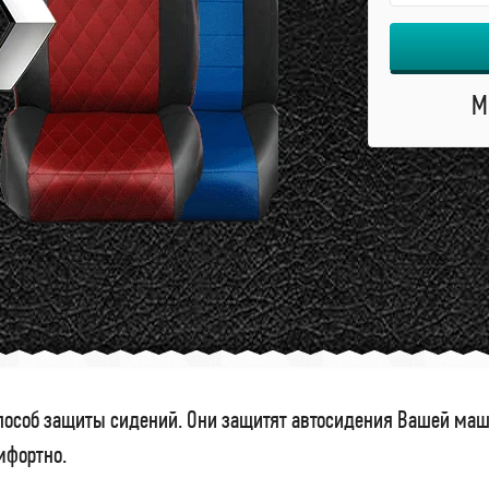
М
особ защиты сидений. Они защитят автосидения Вашей маши
омфортно.