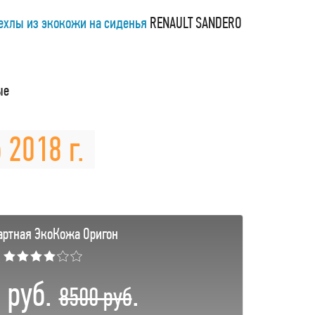
ехлы из экокожи на сиденья
RENAULT SANDERO
ые
 2018 г.
артная ЭкоКожа Оригон
★★★★☆☆
 руб.
.
8500 руб