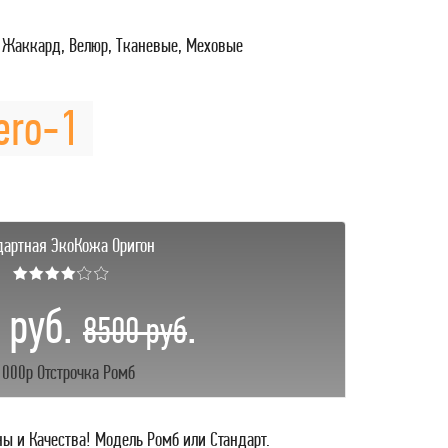
 Жаккард, Велюр, Тканевые, Меховые
ero-1
дартная ЭкоКожа Оригон
★★★★☆☆
 руб.
.
8500 руб
1000р Отстрочка Ромб
ны и Качества! Модель Ромб или Стандарт.