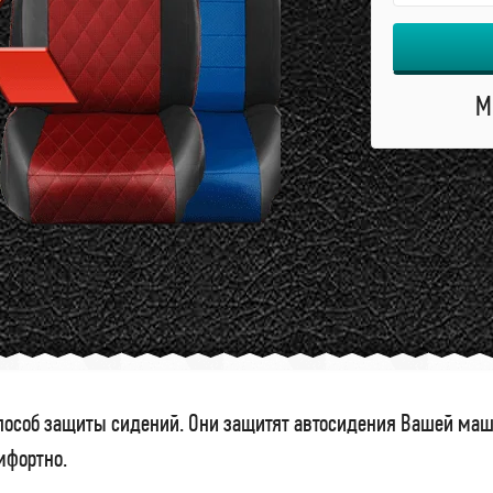
М
особ защиты сидений. Они защитят автосидения Вашей маши
омфортно.