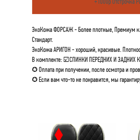
+1000р Отстрочка Р
ЭкоКожа ФОРСАЖ - Более плотные, Премиум кла
Стандарт.
ЭкоКожа АРИГОН - хороший, красивые. Плотност
В комплекте: ☑СПИНКИ ПЕРЕДНИХ И ЗАДНИХ
✪ Оплата при получении, после осмотра и пров
✪ Если вам что-то не понравится, мы гарантир