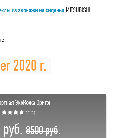
ехлы из экокожи на сиденья
MITSUBISHI
ые
er 2020 г.
артная ЭкоКожа Оригон
★★★★☆☆
 руб.
.
8500 руб