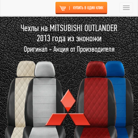
|
КУПИТЬ В ОДИН КЛИК
Togg
navi
Чехлы на MITSUBISHI OUTLANDER
2013 года из экокожи
Оригинал - Акция от Производителя