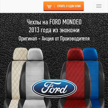
|
КУПИТЬ В ОДИН КЛИК
Togg
navi
Чехлы на FORD MONDEO
2013 года из экокожи
Оригинал - Акция от Производителя