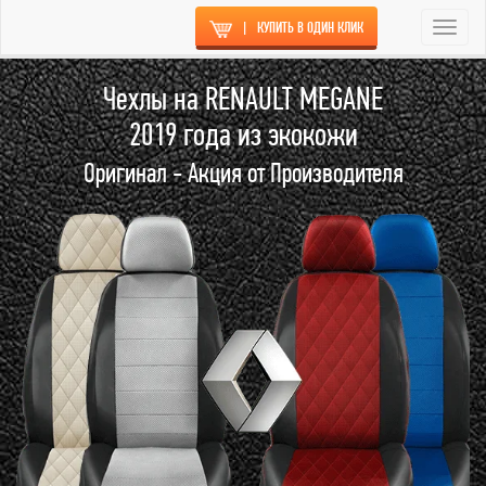
|
КУПИТЬ В ОДИН КЛИК
Togg
navi
Чехлы на RENAULT MEGANE
2019 года из экокожи
Оригинал - Акция от Производителя