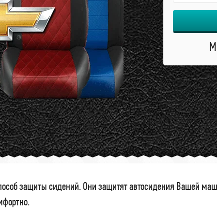
М
особ защиты сидений. Они защитят автосидения Вашей маши
омфортно.