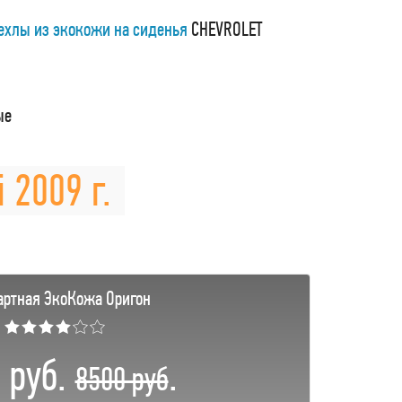
ехлы из экокожи на сиденья
CHEVROLET
ые
 2009 г.
артная ЭкоКожа Оригон
★★★★☆☆
 руб.
.
8500 руб