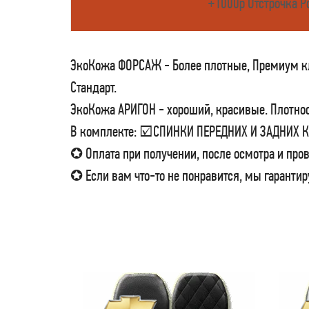
+1000р Отстрочка Р
ЭкоКожа ФОРСАЖ - Более плотные, Премиум кла
Стандарт.
ЭкоКожа АРИГОН - хороший, красивые. Плотност
В комплекте: ☑СПИНКИ ПЕРЕДНИХ И ЗАДНИХ
✪ Оплата при получении, после осмотра и пров
✪ Если вам что-то не понравится, мы гарантир