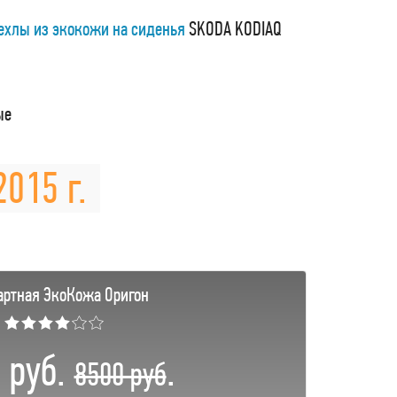
ехлы из экокожи на сиденья
SKODA KODIAQ
ые
015 г.
артная ЭкоКожа Оригон
★★★★☆☆
 руб.
.
8500 руб