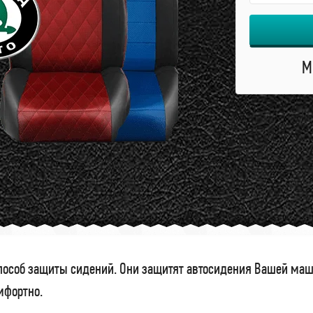
М
особ защиты сидений. Они защитят автосидения Вашей маши
омфортно.