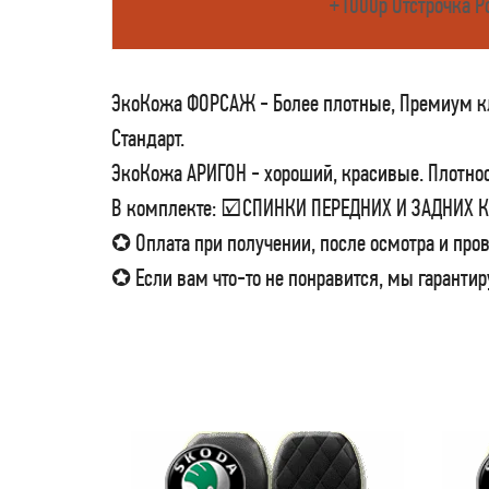
+1000р Отстрочка Р
ЭкоКожа ФОРСАЖ - Более плотные, Премиум кла
Стандарт.
ЭкоКожа АРИГОН - хороший, красивые. Плотност
В комплекте: ☑СПИНКИ ПЕРЕДНИХ И ЗАДНИХ
✪ Оплата при получении, после осмотра и пров
✪ Если вам что-то не понравится, мы гарантир