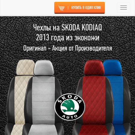
|
КУПИТЬ В ОДИН КЛИК
Togg
navi
Чехлы на SKODA KODIAQ
2013 года из экокожи
Оригинал - Акция от Производителя