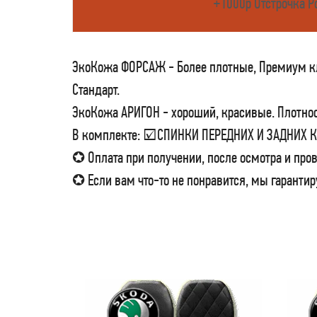
+1000р Отстрочка Р
ЭкоКожа ФОРСАЖ - Более плотные, Премиум кла
Стандарт.
ЭкоКожа АРИГОН - хороший, красивые. Плотност
В комплекте: ☑СПИНКИ ПЕРЕДНИХ И ЗАДНИХ
✪ Оплата при получении, после осмотра и пров
✪ Если вам что-то не понравится, мы гарантир