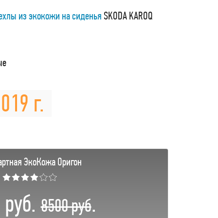
ехлы из экокожи на сиденья
SKODA KAROQ
ые
019 г.
артная ЭкоКожа Оригон
★★★★☆☆
 руб.
.
8500 руб