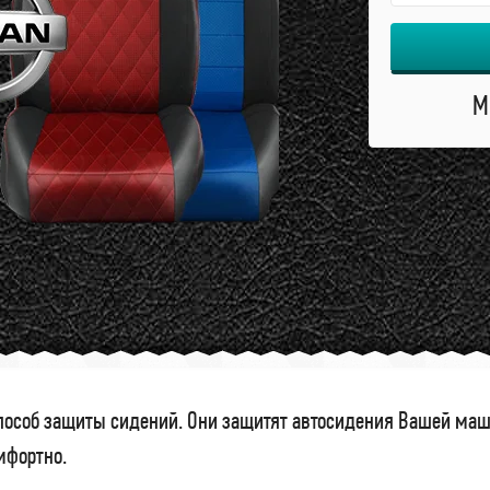
М
особ защиты сидений. Они защитят автосидения Вашей маши
омфортно.