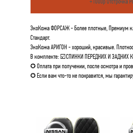
+1000р Отстрочка Р
ЭкоКожа ФОРСАЖ - Более плотные, Премиум кла
Стандарт.
ЭкоКожа АРИГОН - хороший, красивые. Плотност
В комплекте: ☑СПИНКИ ПЕРЕДНИХ И ЗАДНИХ
✪ Оплата при получении, после осмотра и пров
✪ Если вам что-то не понравится, мы гарантир