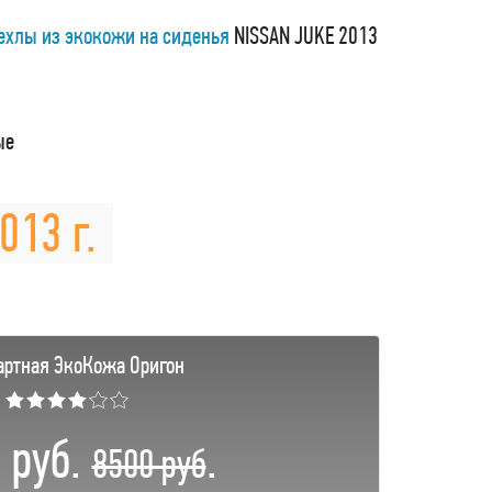
ехлы из экокожи на сиденья
NISSAN JUKE 2013
ые
013 г.
артная ЭкоКожа Оригон
★★★★☆☆
 руб.
.
8500 руб