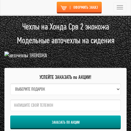
|
ОФОРМИТЬ ЗАКАЗ
Togg
navi
Чехлы на Хонда Срв 2 экокожа
Модельные авточехлы на сидения
УСПЕЙТЕ ЗАКАЗАТЬ по АКЦИИ!
name:
qzw:
ЗАКАЗАТЬ ПО АКЦИИ