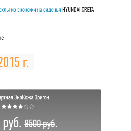
ехлы из экокожи на сиденья
HYUNDAI CRETA
ые
2015 г.
артная ЭкоКожа Оригон
★★★★☆☆
 руб.
.
8500 руб