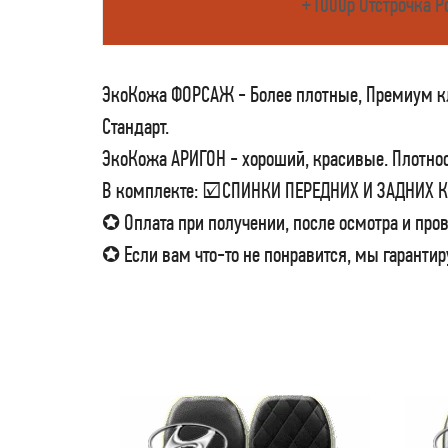
+1000р Отстрочка Р
ЭкоКожа ФОРСАЖ - Более плотные, Премиум кла
Стандарт.
ЭкоКожа АРИГОН - хороший, красивые. Плотност
В комплекте: ☑СПИНКИ ПЕРЕДНИХ И ЗАДНИХ
✪ Оплата при получении, после осмотра и пров
✪ Если вам что-то не понравится, мы гарантир