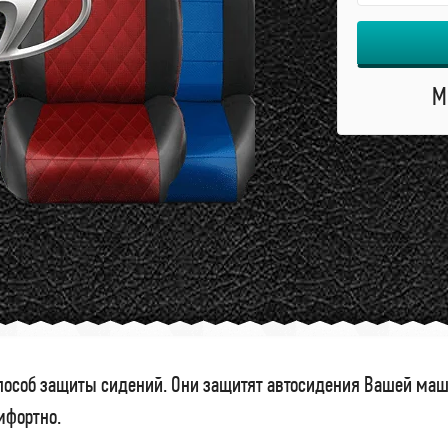
М
особ защиты сидений. Они защитят автосидения Вашей маши
омфортно.