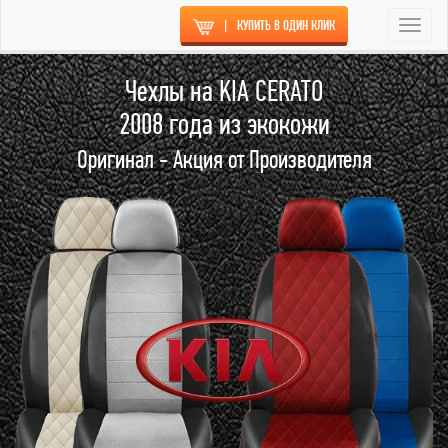
|
КУПИТЬ В ОДИН КЛИК
Togg
navi
Чехлы на KIA CERATO
2008 года из экокожи
Оригинал - Акция от Производителя