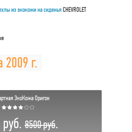
ехлы из экокожи на сиденья
CHEVROLET
ые
 2009 г.
артная ЭкоКожа Оригон
★★★★☆☆
 руб.
.
8500 руб