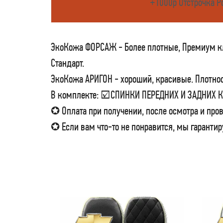
+1000р Отстрочка Р
ЭкоКожа ФОРСАЖ - Более плотные, Премиум кла
Стандарт.
ЭкоКожа АРИГОН - хороший, красивые. Плотност
В комплекте: ☑СПИНКИ ПЕРЕДНИХ И ЗАДНИХ
✪ Оплата при получении, после осмотра и пров
✪ Если вам что-то не понравится, мы гарантир