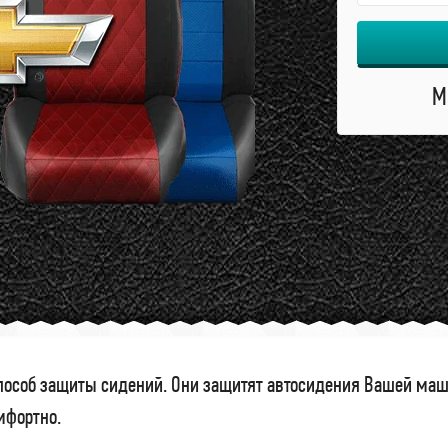
М
особ защиты сидений. Они защитят автосидения Вашей маши
омфортно.