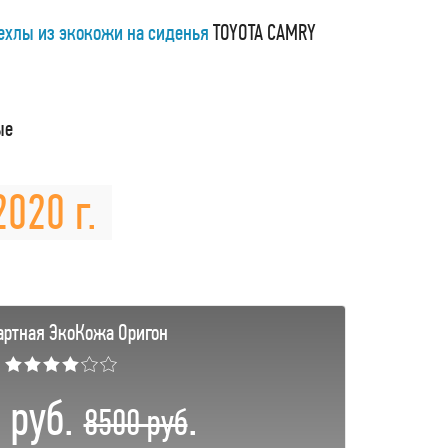
ехлы из экокожи на сиденья
TOYOTA CAMRY
ые
020 г.
артная ЭкоКожа Оригон
★★★★☆☆
 руб.
.
8500 руб