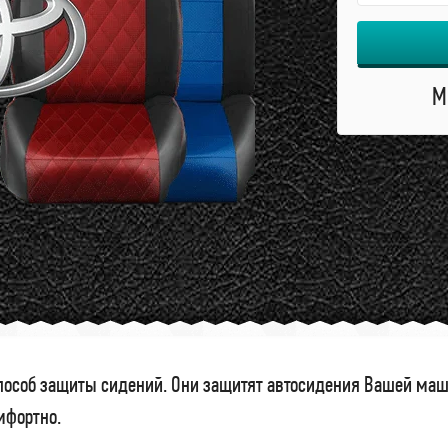
М
особ защиты сидений. Они защитят автосидения Вашей маши
омфортно.