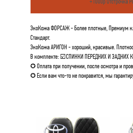
+1000р Отстрочка Р
ЭкоКожа ФОРСАЖ - Более плотные, Премиум кла
Стандарт.
ЭкоКожа АРИГОН - хороший, красивые. Плотност
В комплекте: ☑СПИНКИ ПЕРЕДНИХ И ЗАДНИХ
✪ Оплата при получении, после осмотра и пров
✪ Если вам что-то не понравится, мы гарантир